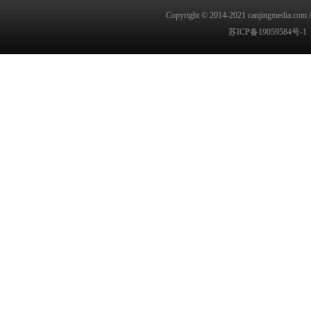
Copyright © 2014-2021
canjingmedia.com
A
苏ICP备19059584号-1