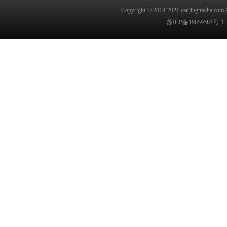
Copyright © 2014-2021
canjingmedia.com
A
苏ICP备19059584号-1