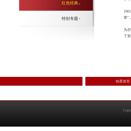
红色经典
19
章”
特别专题
为尽
了党
灿景首页
Copy