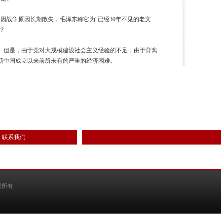
章因战争原因长期散失，毛泽东称它为“已经30年不见的老文
？
。但是，由于党对大规模建设社会主义经验的不足，由于背离
新中国成立以来前所未有的严重的经济困难。
联系我们
权所有