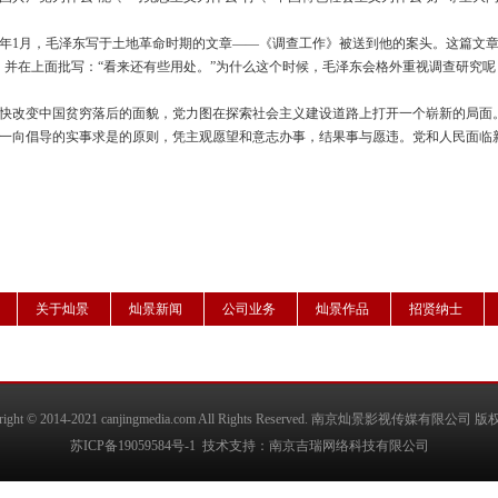
61年1月，毛泽东写于土地革命时期的文章——《调查工作》被送到他的案头。这篇文
，并在上面批写：“看来还有些用处。”为什么这个时候，毛泽东会格外重视调查研究呢
快改变中国贫穷落后的面貌，党力图在探索社会主义建设道路上打开一个崭新的局面
一向倡导的实事求是的原则，凭主观愿望和意志办事，结果事与愿违。党和人民面临
关于灿景
灿景新闻
公司业务
灿景作品
招贤纳士
right © 2014-2021
canjingmedia.com
All Rights Reserved.
南京灿景影视传媒有限公司
版
苏ICP备19059584号-1
技术支持：
南京吉瑞网络科技有限公司