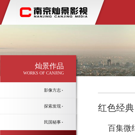
灿景作品
WORKS OF CANJING
影像方志
红色经典
探索发现
民国秘事
百集微