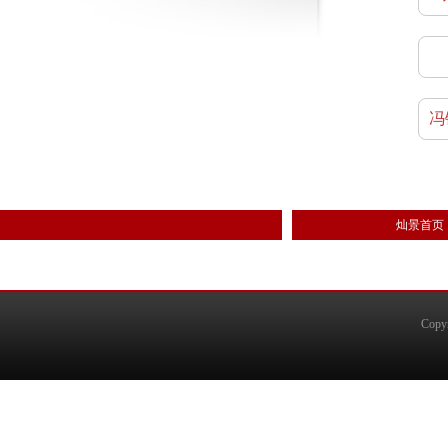
冯
灿景首页
Copy