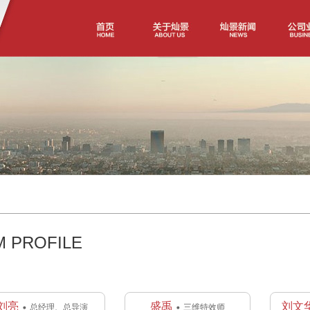
M PROFILE
刘亮
盛禹
刘文
总经理、总导演
三维特效师