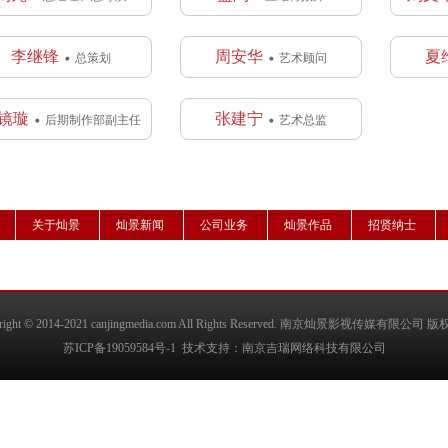
李继锋
周安华
夏
总策划
艺术顾问
镜璇
张建宁
后期制作部副主任
艺术总监
关于灿景
灿景新闻
公司业务
灿景作品
招贤纳士
right © 2014-2021
canjingmedia.com
All Rights Reserved.
南京灿景影视传媒有限公司
版
苏ICP备19059584号-1
技术支持：
南京吉瑞网络科技有限公司